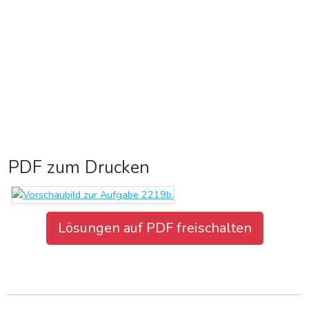
PDF zum Drucken
Lösungen auf PDF freischalten
Aufgabenblatt herunterladen