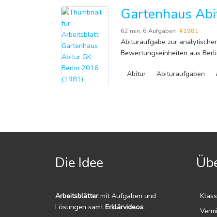
Gartenhaus Abi
62 min
,
6 Aufgaben
#1981
Abituraufgabe zur analytische
Bewertungseinheiten aus Berl
Abitur
Abituraufgaben
Die Idee
Übe
Arbeitsblätter
mit Aufgaben und
Klass
Lösungen samt
Erklärvideos
.
Verm