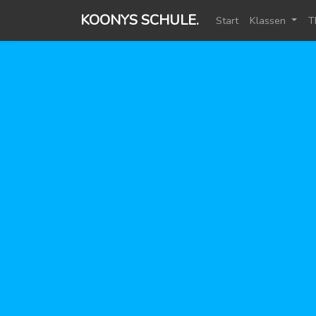
KOONYS SCHULE.
Start
Klassen
T