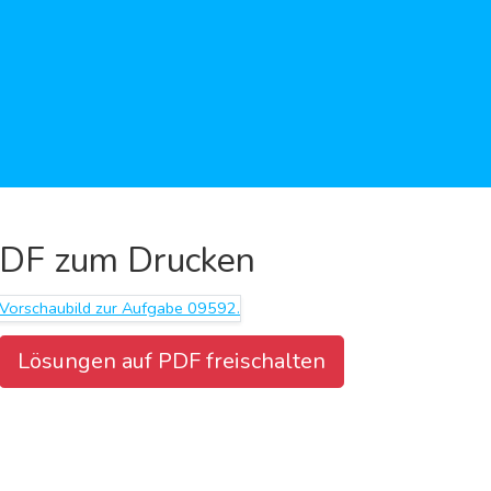
DF zum Drucken
Lösungen auf PDF freischalten
Aufgabenblatt herunterladen