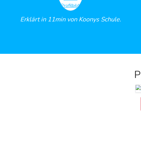
Erklärt in 11min von Koonys Schule.
P