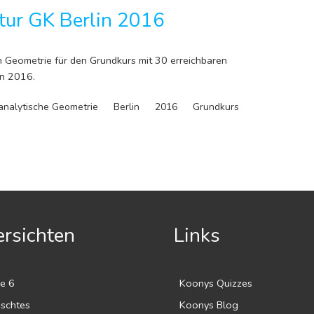
tur GK Berlin 2016
n Geometrie für den Grundkurs mit 30 erreichbaren
in 2016.
analytische Geometrie
Berlin
2016
Grundkurs
rsichten
Links
e 6
Koonys Quizzes
ischtes
Koonys Blog