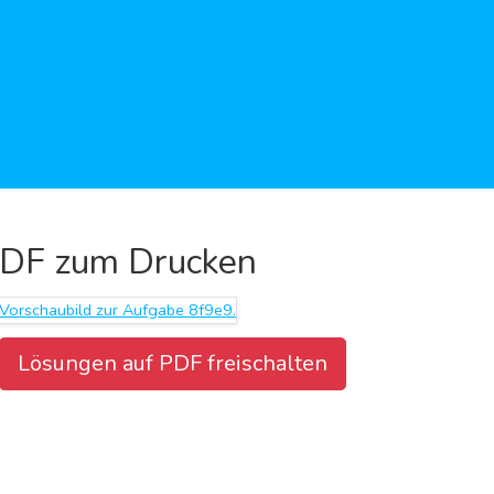
DF zum Drucken
Lösungen auf PDF freischalten
Aufgabenblatt herunterladen