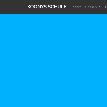
KOONYS SCHULE.
Start
Klassen
T