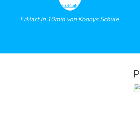
Erklärt in 10min von Koonys Schule.
P