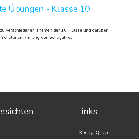
te Übungen - Klasse 10
zu verschiedenen Themen der 10. Klasse und darüber
 Schüler am Anfang des Schuljahres.
rsichten
Links
n
Koonys Quizzes