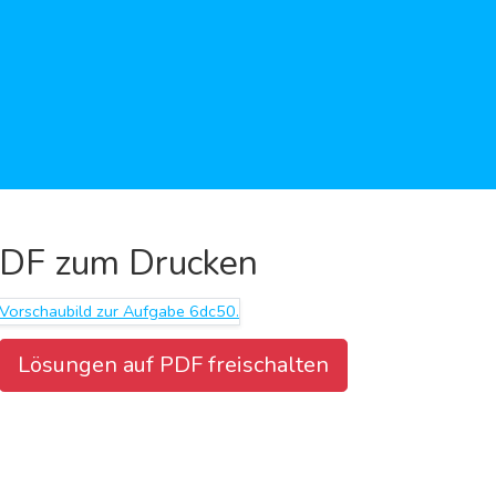
DF zum Drucken
Lösungen auf PDF freischalten
Aufgabenblatt herunterladen