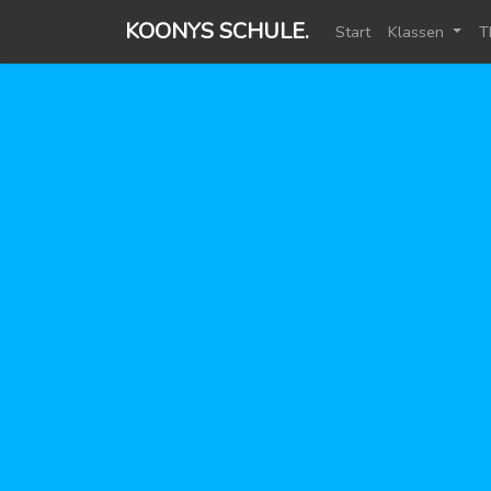
KOONYS SCHULE.
Start
Klassen
T