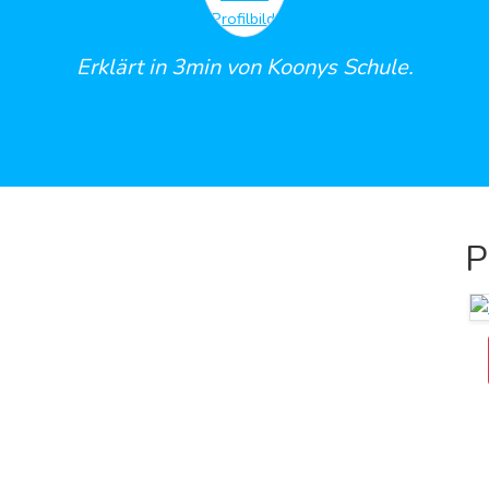
Erklärt in 3min von Koonys Schule.
P