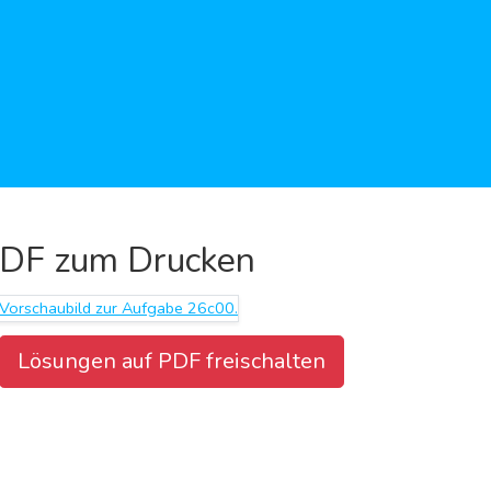
DF zum Drucken
Lösungen auf PDF freischalten
Aufgabenblatt herunterladen