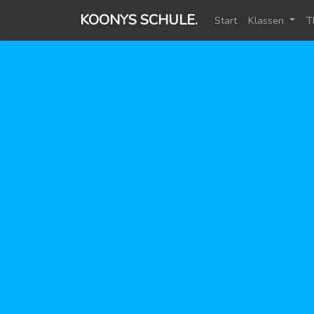
KOONYS SCHULE.
Start
Klassen
T