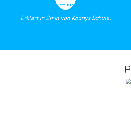
Erklärt in 2min von Koonys Schule.
P