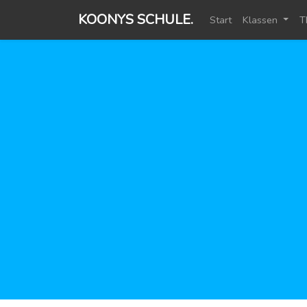
KOONYS SCHULE.
Start
Klassen
T