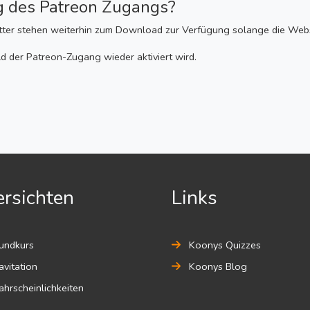
g des Patreon Zugangs?
ätter stehen weiterhin zum Download zur Verfügung solange die Webse
 der Patreon-Zugang wieder aktiviert wird.
rsichten
Links
undkurs
Koonys Quizzes
vitation
Koonys Blog
hrscheinlichkeiten