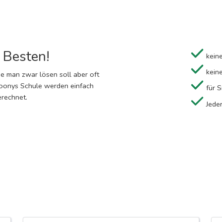
m Besten!
keine
keine
ie man zwar lösen soll aber oft
Koonys Schule werden einfach
für S
rechnet.
Jeder